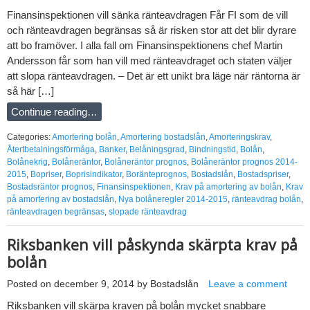
Finansinspektionen vill sänka ränteavdragen Får FI som de vill
och ränteavdragen begränsas så är risken stor att det blir dyrare
att bo framöver. I alla fall om Finansinspektionens chef Martin
Andersson får som han vill med ränteavdraget och staten väljer
att slopa ränteavdragen. – Det är ett unikt bra läge när räntorna är
så här […]
Continue reading…
Categories:
Amortering bolån
,
Amortering bostadslån
,
Amorteringskrav
,
Återtbetalningsförmåga
,
Banker
,
Belåningsgrad
,
Bindningstid
,
Bolån
,
Bolånekrig
,
Bolåneräntor
,
Bolåneräntor prognos
,
Bolåneräntor prognos 2014-
2015
,
Bopriser
,
Boprisindikator
,
Boränteprognos
,
Bostadslån
,
Bostadspriser
,
Bostadsräntor prognos
,
Finansinspektionen
,
Krav på amortering av bolån
,
Krav
på amortering av bostadslån
,
Nya bolåneregler 2014-2015
,
ränteavdrag bolån
,
ränteavdragen begränsas
,
slopade ränteavdrag
Riksbanken vill påskynda skärpta krav på
bolån
Posted on
december 9, 2014
by
Bostadslån
Leave a comment
Riksbanken vill skärpa kraven på bolån mycket snabbare