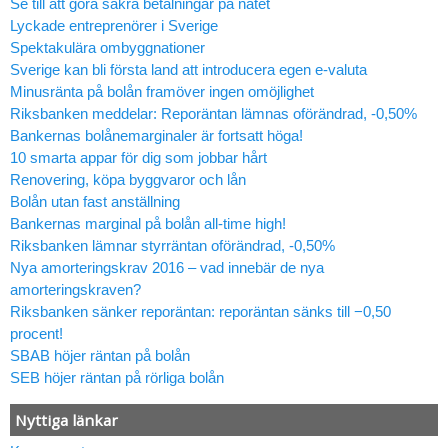
Se till att göra säkra betalningar på nätet
Lyckade entreprenörer i Sverige
Spektakulära ombyggnationer
Sverige kan bli första land att introducera egen e-valuta
Minusränta på bolån framöver ingen omöjlighet
Riksbanken meddelar: Reporäntan lämnas oförändrad, -0,50%
Bankernas bolånemarginaler är fortsatt höga!
10 smarta appar för dig som jobbar hårt
Renovering, köpa byggvaror och lån
Bolån utan fast anställning
Bankernas marginal på bolån all-time high!
Riksbanken lämnar styrräntan oförändrad, -0,50%
Nya amorteringskrav 2016 – vad innebär de nya
amorteringskraven?
Riksbanken sänker reporäntan: reporäntan sänks till −0,50
procent!
SBAB höjer räntan på bolån
SEB höjer räntan på rörliga bolån
Nyttiga länkar