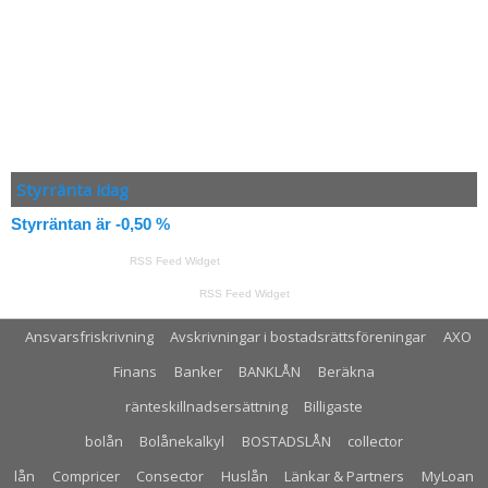
Styrränta idag
Styrräntan är -0,50 %
RSS Feed Widget
RSS Feed Widget
Ansvarsfriskrivning
Avskrivningar i bostadsrättsföreningar
AXO
Finans
Banker
BANKLÅN
Beräkna
ränteskillnadsersättning
Billigaste
bolån
Bolånekalkyl
BOSTADSLÅN
collector
lån
Compricer
Consector
Huslån
Länkar & Partners
MyLoan