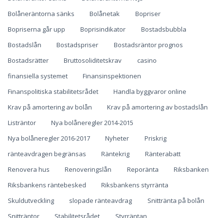
Bolåneräntorna sänks
Bolånetak
Bopriser
Bopriserna går upp
Boprisindikator
Bostadsbubbla
Bostadslån
Bostadspriser
Bostadsräntor prognos
Bostadsrätter
Bruttosoliditetskrav
casino
finansiella systemet
Finansinspektionen
Finanspolitiska stabilitetsrådet
Handla byggvaror online
Krav på amortering av bolån
Krav på amortering av bostadslån
Listräntor
Nya bolåneregler 2014-2015
Nya bolåneregler 2016-2017
Nyheter
Priskrig
ränteavdragen begränsas
Räntekrig
Ränterabatt
Renovera hus
Renoveringslån
Reporänta
Riksbanken
Riksbankens räntebesked
Riksbankens styrränta
Skuldutveckling
slopade ränteavdrag
Snittränta på bolån
Snitträntor
Stabilitetsrådet
Styrräntan