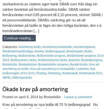
storbankerna av statens egen bank SBAB som från idag sin
sänker boräntan på femårsbundna bolån. SBAB sänker
femårsräntan med 0,65 procent till 2,10 procent, skriver SBAB i
ett pressmeddelande. SBABs sänkning gör nu att att
femårsräntan på bolån är lägre än den rörliga boräntan, den s.k
tremånadersräntan […]
Continue reading…
Categories:
Amortering bolån
,
Amortering bostadslån
,
Amorteringskrav
,
Återtbetalningsförmåga
,
Banker
,
Belåningsgrad
,
Bindningstid
,
Bolån
,
Bolånekrig
,
Bolåneräntor
,
Bolåneräntor prognos
,
Bolåneräntor prognos 2014-
2015
,
Bolåneräntor sänks
,
Bolåneräntorna sänks
,
Bopriser
,
Boränteprognos
,
Bostadslån
,
Bostadspriser
,
Bostadsräntor prognos
,
Bundet bolån
,
Krav på
amortering av bolån
,
Krav på amortering av bostadslån
,
Listräntor
,
Nya
bolåneregler 2014-2015
,
Priskrig
,
Räntekrig
,
Ränterabatt
,
Ränterabatt 2015
,
SBAB
,
Utlåningsräntor
Ökade krav på amortering
Posted on
april 4, 2014
by
Bostadslån
Leave a comment
Krav på amortering av nya bolån till 70 % belåningsgrad Nu