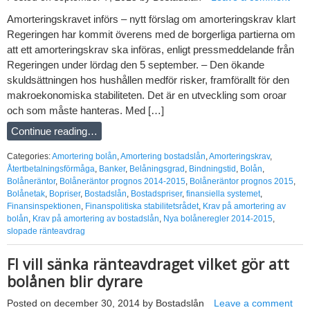
Amorteringskravet införs – nytt förslag om amorteringskrav klart
Regeringen har kommit överens med de borgerliga partierna om
att ett amorteringskrav ska införas, enligt pressmeddelande från
Regeringen under lördag den 5 september. – Den ökande
skuldsättningen hos hushållen medför risker, framförallt för den
makroekonomiska stabiliteten. Det är en utveckling som oroar
och som måste hanteras. Med […]
Continue reading…
Categories:
Amortering bolån
,
Amortering bostadslån
,
Amorteringskrav
,
Återtbetalningsförmåga
,
Banker
,
Belåningsgrad
,
Bindningstid
,
Bolån
,
Bolåneräntor
,
Bolåneräntor prognos 2014-2015
,
Bolåneräntor prognos 2015
,
Bolånetak
,
Bopriser
,
Bostadslån
,
Bostadspriser
,
finansiella systemet
,
Finansinspektionen
,
Finanspolitiska stabilitetsrådet
,
Krav på amortering av
bolån
,
Krav på amortering av bostadslån
,
Nya bolåneregler 2014-2015
,
slopade ränteavdrag
FI vill sänka ränteavdraget vilket gör att
bolånen blir dyrare
Posted on
december 30, 2014
by
Bostadslån
Leave a comment