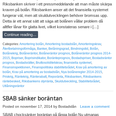
Riksbanken skriver i ett pressmeddelande att man måste skärpa
kraven på bolån. Riksbanken anser att det finansiella systemet
fungerar väl, men att skuldutvecklingen behöver bromsas upp.
Detta är ett annat sätt att säga att bolånen vållar problem då
alltfler lånar för glatta livet, vilket konstateras senare i […]
Continue reading…
Categories:
Amortering bolån
,
Amortering bostadslån
,
Amorteringskrav
,
Återtbetalningsförmåga
,
Banker
,
Belåningsgrad
,
Bindningstid
,
Bolån
,
Bolånekrig
,
Bolåneräntor
,
Bolåneräntor prognos
,
Bolåneräntor prognos 2014-
2015
,
Bopriser
,
Boprisindikator
,
Boränteprognos
,
Bostadspriser
,
Bostadsräntor
prognos
,
Bostadsrätter
,
Bruttosoliditetskrav
,
finansiella systemet
,
Finansinspektionen
,
Finanspolitiska stabilitetsrådet
,
Krav på amortering av
bolån
,
Krav på amortering av bostadslån
,
Nya bolåneregler 2014-2015
,
Priskrig
,
Räntekrig
,
Ränterabatt
,
Reporänta
,
Riksbanken
,
Riksbankens
räntebesked
,
Riksbankens styrränta
,
Skuldutveckling
,
Stabilitetsrådet
,
Utlåningsräntor
SBAB sänker boräntan
Posted on
november 17, 2014
by
Bostadslån
Leave a comment
SBAB chocksänker boräntan på långa bolån Nu utmanas