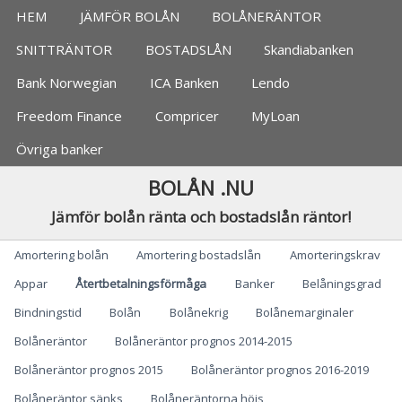
Jämför bolån, banker
HEM
JÄMFÖR BOLÅN
BOLÅNERÄNTOR
SNITTRÄNTOR
BOSTADSLÅN
Skandiabanken
Bank Norwegian
ICA Banken
Lendo
Freedom Finance
Compricer
MyLoan
Övriga banker
BOLÅN .NU
Jämför bolån ränta och bostadslån räntor!
Categories
Amortering bolån
Amortering bostadslån
Amorteringskrav
Appar
Återtbetalningsförmåga
Banker
Belåningsgrad
Bindningstid
Bolån
Bolånekrig
Bolånemarginaler
Bolåneräntor
Bolåneräntor prognos 2014-2015
Bolåneräntor prognos 2015
Bolåneräntor prognos 2016-2019
Bolåneräntor sänks
Bolåneräntorna höjs