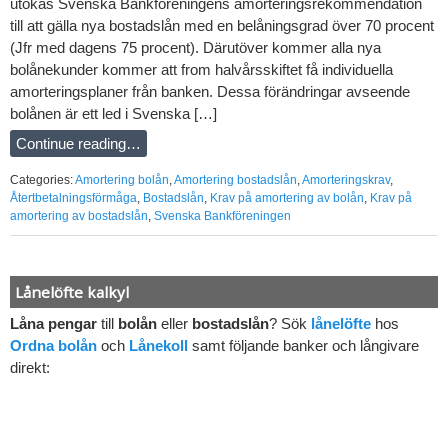
utökas Svenska Bankföreningens amorteringsrekommendation
till att gälla nya bostadslån med en belåningsgrad över 70 procent
(Jfr med dagens 75 procent). Därutöver kommer alla nya
bolånekunder kommer att from halvårsskiftet få individuella
amorteringsplaner från banken. Dessa förändringar avseende
bolånen är ett led i Svenska […]
Continue reading…
Categories:
Amortering bolån
,
Amortering bostadslån
,
Amorteringskrav
,
Återtbetalningsförmåga
,
Bostadslån
,
Krav på amortering av bolån
,
Krav på
amortering av bostadslån
,
Svenska Bankföreningen
Lånelöfte kalkyl
Låna pengar
till
bolån
eller
bostadslån
? Sök
lånelöfte
hos
Ordna bolån
och
Lånekoll
samt följande banker och långivare
direkt: