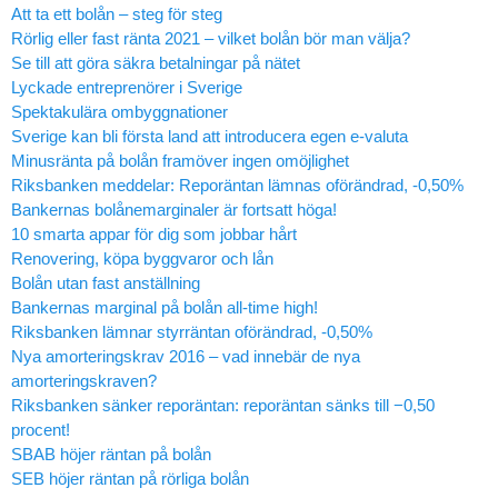
Att ta ett bolån – steg för steg
Rörlig eller fast ränta 2021 – vilket bolån bör man välja?
Se till att göra säkra betalningar på nätet
Lyckade entreprenörer i Sverige
Spektakulära ombyggnationer
Sverige kan bli första land att introducera egen e-valuta
Minusränta på bolån framöver ingen omöjlighet
Riksbanken meddelar: Reporäntan lämnas oförändrad, -0,50%
Bankernas bolånemarginaler är fortsatt höga!
10 smarta appar för dig som jobbar hårt
Renovering, köpa byggvaror och lån
Bolån utan fast anställning
Bankernas marginal på bolån all-time high!
Riksbanken lämnar styrräntan oförändrad, -0,50%
Nya amorteringskrav 2016 – vad innebär de nya
amorteringskraven?
Riksbanken sänker reporäntan: reporäntan sänks till −0,50
procent!
SBAB höjer räntan på bolån
SEB höjer räntan på rörliga bolån