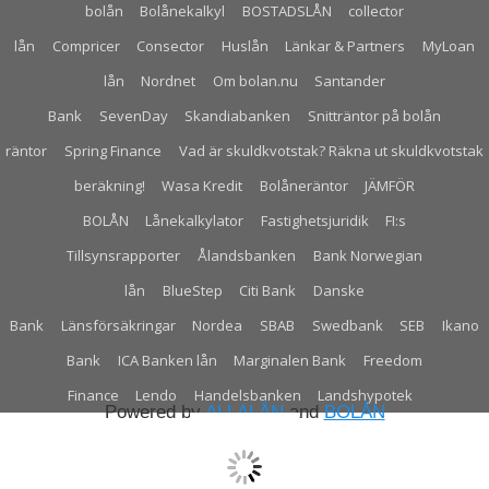
bolån
Bolånekalkyl
BOSTADSLÅN
collector
lån
Compricer
Consector
Huslån
Länkar & Partners
MyLoan
lån
Nordnet
Om bolan.nu
Santander
Bank
SevenDay
Skandiabanken
Snitträntor på bolån
räntor
Spring Finance
Vad är skuldkvotstak? Räkna ut skuldkvotstak
beräkning!
Wasa Kredit
Bolåneräntor
JÄMFÖR
BOLÅN
Lånekalkylator
Fastighetsjuridik
FI:s
Tillsynsrapporter
Ålandsbanken
Bank Norwegian
lån
BlueStep
Citi Bank
Danske
Bank
Länsförsäkringar
Nordea
SBAB
Swedbank
SEB
Ikano
Bank
ICA Banken lån
Marginalen Bank
Freedom
Finance
Lendo
Handelsbanken
Landshypotek
Powered by
ALLALÅN
and
BOLÅN