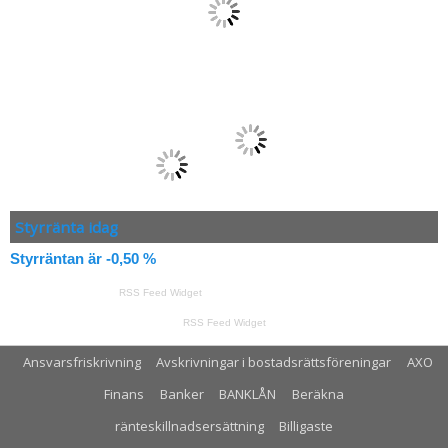
Styrränta idag
Styrräntan är -0,50 %
RSS Feed Widget
RSS Feed Widget
Ansvarsfriskrivning
Avskrivningar i bostadsrättsföreningar
AXO
Finans
Banker
BANKLÅN
Beräkna
ränteskillnadsersättning
Billigaste