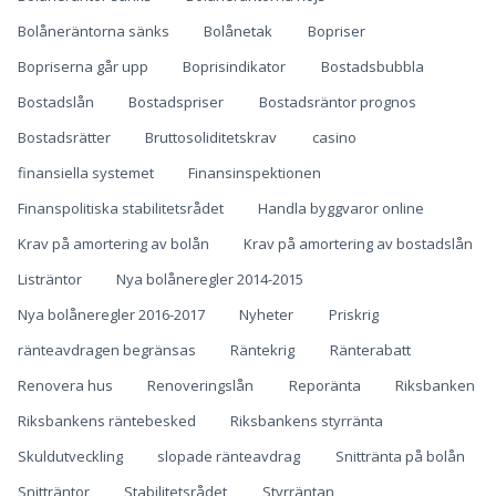
Bolåneräntorna sänks
Bolånetak
Bopriser
Bopriserna går upp
Boprisindikator
Bostadsbubbla
Bostadslån
Bostadspriser
Bostadsräntor prognos
Bostadsrätter
Bruttosoliditetskrav
casino
finansiella systemet
Finansinspektionen
Finanspolitiska stabilitetsrådet
Handla byggvaror online
Krav på amortering av bolån
Krav på amortering av bostadslån
Listräntor
Nya bolåneregler 2014-2015
Nya bolåneregler 2016-2017
Nyheter
Priskrig
ränteavdragen begränsas
Räntekrig
Ränterabatt
Renovera hus
Renoveringslån
Reporänta
Riksbanken
Riksbankens räntebesked
Riksbankens styrränta
Skuldutveckling
slopade ränteavdrag
Snittränta på bolån
Snitträntor
Stabilitetsrådet
Styrräntan