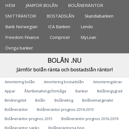
Jämför bolån, banker
HEM
JÄMFÖR BOLÅN
BOLÅNERÄNTOR
SNITTRÄNTOR
BOSTADSLÅN
Skandiabanken
Bank Norwegian
ICA Banken
Lendo
Freedom Finance
Compricer
MyLoan
Övriga banker
BOLÅN .NU
Jämför bolån ränta och bostadslån räntor!
Categories
Amortering bolån
Amortering bostadslån
Amorteringskrav
Appar
Återtbetalningsförmåga
Banker
Belåningsgrad
Bindningstid
Bolån
Bolånekrig
Bolånemarginaler
Bolåneräntor
Bolåneräntor prognos 2014-2015
Bolåneräntor prognos 2015
Bolåneräntor prognos 2016-2019
Bolåneräntor sänks
Bolåneräntorna höjs