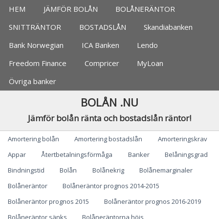
Jämför bolån, banker
HEM
JÄMFÖR BOLÅN
BOLÅNERÄNTOR
SNITTRÄNTOR
BOSTADSLÅN
Skandiabanken
Bank Norwegian
ICA Banken
Lendo
Freedom Finance
Compricer
MyLoan
Övriga banker
BOLÅN .NU
Jämför bolån ränta och bostadslån räntor!
Categories
Amortering bolån
Amortering bostadslån
Amorteringskrav
Appar
Återtbetalningsförmåga
Banker
Belåningsgrad
Bindningstid
Bolån
Bolånekrig
Bolånemarginaler
Bolåneräntor
Bolåneräntor prognos 2014-2015
Bolåneräntor prognos 2015
Bolåneräntor prognos 2016-2019
Bolåneräntor sänks
Bolåneräntorna höjs