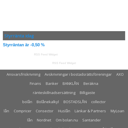
Styrränta idag
Styrräntan är -0,50 %
RSS Feed Widget
RSS Feed Widget
Ansvarsfriskrivning
Avskrivningar i bostadsrättsföreningar
AXO
Finans
Banker
BANKLÅN
Beräkna
ränteskillnadsersättning
Billigaste
bolån
Bolånekalkyl
BOSTADSLÅN
collector
lån
Compricer
Consector
Huslån
Länkar & Partners
MyLoan
lån
Nordnet
Om bolan.nu
Santander