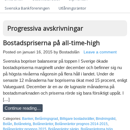
Svenska Bankföreningen
Utlåningsräntor
Progressiva avskrivningar
Bostadspriserna på all-time-high
Posted on
januari 16, 2015
by
Bostadslån
Leave a comment
Svenska bopriser balanserar på toppen I Sverige ökade
bostadspriserna marginellt under december och befinner sig nu
på högsta nivåerna någonsin på flera håll i landet. Under de
senaste 12 månaderna har bopriserna ökat med 15 procent, enligt
Valueguard. December är en av de lugnaste månaderna på
bostadsmarknaden och priserna rörde sig bara försiktigt uppåt. I
[…]
Continue reading…
Categories:
Banker
,
Belåningsgrad
,
Billigare bostadsrätter
,
Bindningstid
,
Bolån
,
Bolånekrig
,
Bolåneräntor
,
Bolåneräntor prognos 2014-2015
,
Bolåneräntor prognos 2015
,
Bolåneräntor sänks
,
Bolåneräntorna höjs
,