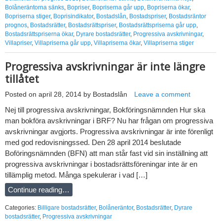
Bolåneräntorna sänks
,
Bopriser
,
Bopriserna går upp
,
Bopriserna ökar
,
Bopriserna stiger
,
Boprisindikator
,
Bostadslån
,
Bostadspriser
,
Bostadsräntor
prognos
,
Bostadsrätter
,
Bostadsrättspriser
,
Bostadsrättspriserna går upp
,
Bostadsrättspriserna ökar
,
Dyrare bostadsrätter
,
Progressiva avskrivningar
,
Villapriser
,
Villapriserna går upp
,
Villapriserna ökar
,
Villapriserna stiger
Progressiva avskrivningar är inte längre
tillåtet
Posted on
april 28, 2014
by
Bostadslån
Leave a comment
Nej till progressiva avskrivningar, Bokföringsnämnden Hur ska
man bokföra avskrivningar i BRF? Nu har frågan om progressiva
avskrivningar avgjorts. Progressiva avskrivningar är inte förenligt
med god redovisningssed. Den 28 april 2014 beslutade
Boföringsnämnden (BFN) att man står fast vid sin inställning att
progressiva avskrivningar i bostadsrättsföreningar inte är en
tillämplig metod. Många spekulerar i vad […]
Continue reading…
Categories:
Billigare bostadsrätter
,
Bolåneräntor
,
Bostadsrätter
,
Dyrare
bostadsrätter
,
Progressiva avskrivningar