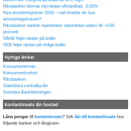
Riksbanken lämnar styrräntan oförändrad, -0,50%
Nya amorteringskrav 2016 – vad innebär de nya
amorteringskraven?
Riksbanken sänker reporäntan: reporäntan sänks till −0,50
procent!
SBAB höjer räntan på bolån
SEB höjer räntan på rörliga bolån
Nyttiga länkar
Konsumenternas
Konsumentverket
Riksbanken
Statistiska centralbyrån
Svenska Bankföreningen
Kontantinsats lån bostad
Låna pengar
till
kontantinsats
? Sök
lån till kontantinsats
hos
följande banker och långivare: