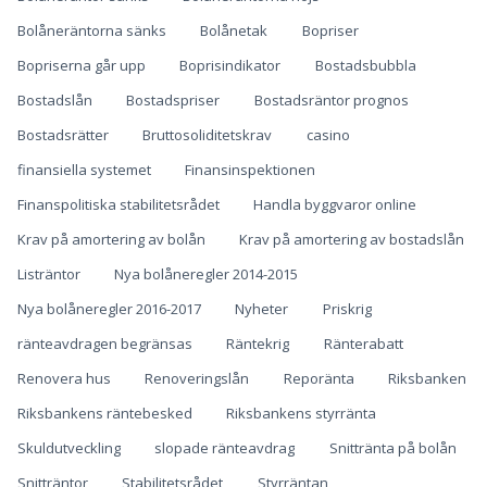
Bolåneräntorna sänks
Bolånetak
Bopriser
Bopriserna går upp
Boprisindikator
Bostadsbubbla
Bostadslån
Bostadspriser
Bostadsräntor prognos
Bostadsrätter
Bruttosoliditetskrav
casino
finansiella systemet
Finansinspektionen
Finanspolitiska stabilitetsrådet
Handla byggvaror online
Krav på amortering av bolån
Krav på amortering av bostadslån
Listräntor
Nya bolåneregler 2014-2015
Nya bolåneregler 2016-2017
Nyheter
Priskrig
ränteavdragen begränsas
Räntekrig
Ränterabatt
Renovera hus
Renoveringslån
Reporänta
Riksbanken
Riksbankens räntebesked
Riksbankens styrränta
Skuldutveckling
slopade ränteavdrag
Snittränta på bolån
Snitträntor
Stabilitetsrådet
Styrräntan