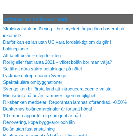
Nyheter om bolån och ränta
Skuldkvotstak beräkning – hur mycket får jag låna baserat på
inkomst?
Därför kan ett lån utan UC vara fördelaktigt om du går i
bolåneplaner
Att ta ett bolån – steg för steg
Rörlig eller fast ränta 2021 – vilket bolån bör man välja?
Se till att göra säkra betalningar på nätet
Lyckade entreprenörer i Sverige
Spektakulära ombyggnationer
Sverige kan bli första land att introducera egen e-valuta
Minusränta på bolån framöver ingen omöjlighet
Riksbanken meddelar: Reporäntan lämnas oförändrad, -0,50%
Bankernas bolånemarginaler är fortsatt höga!
10 smarta appar för dig som jobbar hårt
Renovering, köpa byggvaror och lån
Bolån utan fast anställning
Bankernas marginal på bolån all-time high!