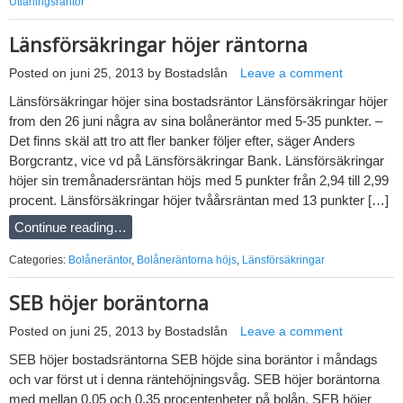
Utlåningsräntor
Länsförsäkringar höjer räntorna
Posted on
juni 25, 2013
by
Bostadslån
Leave a comment
Länsförsäkringar höjer sina bostadsräntor Länsförsäkringar höjer
from den 26 juni några av sina bolåneräntor med 5-35 punkter. –
Det finns skäl att tro att fler banker följer efter, säger Anders
Borgcrantz, vice vd på Länsförsäkringar Bank. Länsförsäkringar
höjer sin tremånadersräntan höjs med 5 punkter från 2,94 till 2,99
procent. Länsförsäkringar höjer tvåårsräntan med 13 punkter […]
Continue reading…
Categories:
Bolåneräntor
,
Bolåneräntorna höjs
,
Länsförsäkringar
SEB höjer boräntorna
Posted on
juni 25, 2013
by
Bostadslån
Leave a comment
SEB höjer bostadsräntorna SEB höjde sina boräntor i måndags
och var först ut i denna räntehöjningsvåg. SEB höjer boräntorna
med mellan 0,05 och 0,35 procentenheter på bolån. SEB höjer