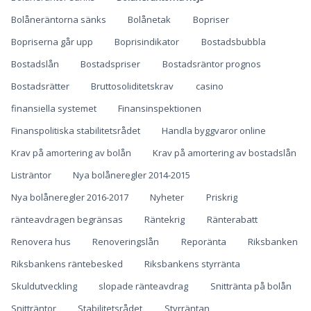
Bolåneräntorna sänks
Bolånetak
Bopriser
Bopriserna går upp
Boprisindikator
Bostadsbubbla
Bostadslån
Bostadspriser
Bostadsräntor prognos
Bostadsrätter
Bruttosoliditetskrav
casino
finansiella systemet
Finansinspektionen
Finanspolitiska stabilitetsrådet
Handla byggvaror online
Krav på amortering av bolån
Krav på amortering av bostadslån
Listräntor
Nya bolåneregler 2014-2015
Nya bolåneregler 2016-2017
Nyheter
Priskrig
ränteavdragen begränsas
Räntekrig
Ränterabatt
Renovera hus
Renoveringslån
Reporänta
Riksbanken
Riksbankens räntebesked
Riksbankens styrränta
Skuldutveckling
slopade ränteavdrag
Snittränta på bolån
Snitträntor
Stabilitetsrådet
Styrräntan