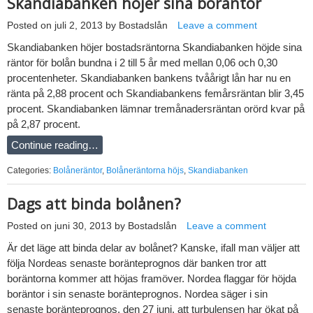
Skandiabanken höjer sina boräntor
Posted on
juli 2, 2013
by
Bostadslån
Leave a comment
Skandiabanken höjer bostadsräntorna Skandiabanken höjde sina
räntor för bolån bundna i 2 till 5 år med mellan 0,06 och 0,30
procentenheter. Skandiabanken bankens tvåårigt lån har nu en
ränta på 2,88 procent och Skandiabankens femårsräntan blir 3,45
procent. Skandiabanken lämnar tremånadersräntan orörd kvar på
på 2,87 procent.
Continue reading…
Categories:
Bolåneräntor
,
Bolåneräntorna höjs
,
Skandiabanken
Dags att binda bolånen?
Posted on
juni 30, 2013
by
Bostadslån
Leave a comment
Är det läge att binda delar av bolånet? Kanske, ifall man väljer att
följa Nordeas senaste boränteprognos där banken tror att
boräntorna kommer att höjas framöver. Nordea flaggar för höjda
boräntor i sin senaste boränteprognos. Nordea säger i sin
senaste boränteprognos, den 27 juni, att turbulensen har ökat på