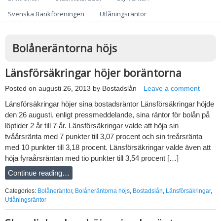
Svenska Bankföreningen
Utlåningsräntor
Bolåneräntorna höjs
Länsförsäkringar höjer boräntorna
Posted on
augusti 26, 2013
by
Bostadslån
Leave a comment
Länsförsäkringar höjer sina bostadsräntor Länsförsäkringar höjde
den 26 augusti, enligt pressmeddelande, sina räntor för bolån på
löptider 2 år till 7 år. Länsförsäkringar valde att höja sin
tvåårsränta med 7 punkter till 3,07 procent och sin treårsränta
med 10 punkter till 3,18 procent. Länsförsäkringar valde även att
höja fyraårsräntan med tio punkter till 3,54 procent […]
Continue reading…
Categories:
Bolåneräntor
,
Bolåneräntorna höjs
,
Bostadslån
,
Länsförsäkringar
,
Utlåningsräntor