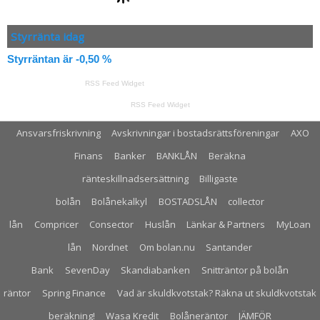
Styrränta idag
Styrräntan är -0,50 %
RSS Feed Widget
RSS Feed Widget
Ansvarsfriskrivning
Avskrivningar i bostadsrättsföreningar
AXO
Finans
Banker
BANKLÅN
Beräkna
ränteskillnadsersättning
Billigaste
bolån
Bolånekalkyl
BOSTADSLÅN
collector
lån
Compricer
Consector
Huslån
Länkar & Partners
MyLoan
lån
Nordnet
Om bolan.nu
Santander
Bank
SevenDay
Skandiabanken
Snitträntor på bolån
räntor
Spring Finance
Vad är skuldkvotstak? Räkna ut skuldkvotstak
beräkning!
Wasa Kredit
Bolåneräntor
JÄMFÖR