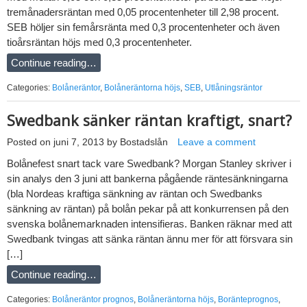
tremånadersräntan med 0,05 procentenheter till 2,98 procent.
SEB höljer sin femårsränta med 0,3 procentenheter och även
tioårsräntan höjs med 0,3 procentenheter.
Continue reading…
Categories:
Bolåneräntor
,
Bolåneräntorna höjs
,
SEB
,
Utlåningsräntor
Swedbank sänker räntan kraftigt, snart?
Posted on
juni 7, 2013
by
Bostadslån
Leave a comment
Bolånefest snart tack vare Swedbank? Morgan Stanley skriver i
sin analys den 3 juni att bankerna pågående räntesänkningarna
(bla Nordeas kraftiga sänkning av räntan och Swedbanks
sänkning av räntan) på bolån pekar på att konkurrensen på den
svenska bolånemarknaden intensifieras. Banken räknar med att
Swedbank tvingas att sänka räntan ännu mer för att försvara sin
[…]
Continue reading…
Categories:
Bolåneräntor prognos
,
Bolåneräntorna höjs
,
Boränteprognos
,