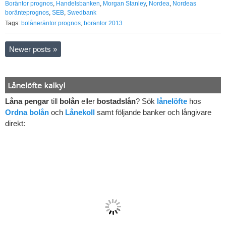
Boräntor prognos
,
Handelsbanken
,
Morgan Stanley
,
Nordea
,
Nordeas
boränteprognos
,
SEB
,
Swedbank
Tags:
bolåneräntor prognos
,
boräntor 2013
Newer posts
»
Lånelöfte kalkyl
Låna pengar
till
bolån
eller
bostadslån
? Sök
lånelöfte
hos
Ordna bolån
och
Lånekoll
samt följande banker och långivare
direkt: