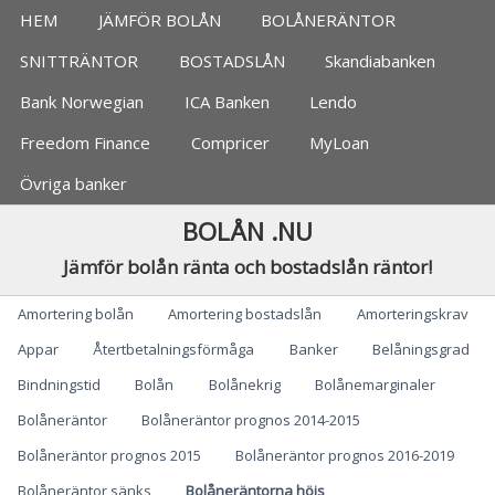
Jämför bolån, banker
HEM
JÄMFÖR BOLÅN
BOLÅNERÄNTOR
SNITTRÄNTOR
BOSTADSLÅN
Skandiabanken
Bank Norwegian
ICA Banken
Lendo
Freedom Finance
Compricer
MyLoan
Övriga banker
BOLÅN .NU
Jämför bolån ränta och bostadslån räntor!
Categories
Amortering bolån
Amortering bostadslån
Amorteringskrav
Appar
Återtbetalningsförmåga
Banker
Belåningsgrad
Bindningstid
Bolån
Bolånekrig
Bolånemarginaler
Bolåneräntor
Bolåneräntor prognos 2014-2015
Bolåneräntor prognos 2015
Bolåneräntor prognos 2016-2019
Bolåneräntor sänks
Bolåneräntorna höjs