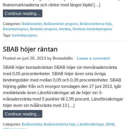
finansmarknaderna och räntor med längre löptid […]
Continue reading…
Categories:
Bolåneräntor
,
Bolåneräntor prognos
,
Bolåneräntorna höjs
,
Boränteprognos
,
Boräntor prognos
,
Nordea
,
Nordeas boränteprognos
Tags:
boränteprognos
SBAB höjer räntan
Posted on
juni 26, 2013
by
Bostadslån
Leave a comment
SBAB höjer bostadsräntan SBAB höjer sin tremånadersränta
med 0,05 procentenheter. SBAB höjer även sina övriga
bindningstider med mellan 0,09 och 0,39 procentenheter. SBAB
höjning gäller från och imorgon torsdagen den 27 juni 2013. Igår
meddelande även Länsförsäkringar att de höjer sin 3-
månadersränta med 5 punkter till 2,99 procent. Länsförsäkringar
höjer även sin tvåårsränta med 13 […]
Continue reading…
Categories:
Bolåneräntor
,
Bolåneräntorna höjs
,
Länsförsäkringar
,
SBAB
,