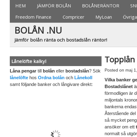
Jämför bolån, banker
HEM
JÄMFÖR BOLÅN
BOLÅNERÄNTOR
SN
Freedom Finance
Compricer
MyLoan
Övriga
BOLÅN .NU
Jämför bolån ränta och bostadslån räntor!
Topplån
Lånelöfte kalkyl
Posted on
maj 1
Låna pengar
till
bolån
eller
bostadslån
? Sök
lånelöfte
hos
Ordna bolån
och
Lånekoll
V
ilka banker g
samt följande banker och långivare direkt:
Bostadslånet
är
förmodligen är de
miljontals kron
bankerna endast
Återstående del
så mycket pengar
ansöker om ett
normalt så utgö