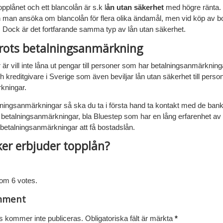
opplånet och ett blancolån är s.k l
ån utan säkerhet
med högre ränta. T
n man ansöka om blancolån för flera olika ändamål, men vid köp av b
n. Dock är det fortfarande samma typ av lån utan säkerhet.
rots betalningsanmärkning
 är vill inte låna ut pengar till personer som har betalningsanmärknin
 kreditgivare i Sverige som även beviljar lån utan säkerhet till pers
kningar.
ningsanmärkningar så ska du ta i första hand ta kontakt med de ban
 betalningsanmärkningar, bla Bluestep som har en lång erfarenhet av a
etalningsanmärkningar att få bostadslån.
ker erbjuder topplån?
Submit Rating
rom 6 votes.
mment
s kommer inte publiceras.
Obligatoriska fält är märkta
*