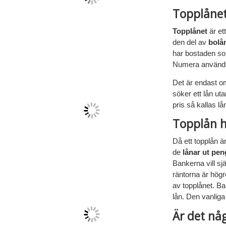
Topplånet
Topplånet
är et
den del av
bolå
har bostaden so
Numera används
Det är endast om
söker ett lån ut
pris så kallas lå
Topplån h
Då ett topplån ä
de
lånar ut pen
Bankerna vill sj
räntorna är hög
av topplånet. Ba
lån. Den vanliga
Är det nå