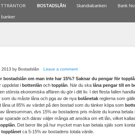
ITTRÄNTOR
BOSTADSLÅN
Skandiabanken
Bank No
 banker
, 2013
by
Bostadslån
Leave a comment
er bostadslån om man inte har 15%?
Saknar du pengar för toppl
 uppdelat i
bottenlån
och
topplån
. När du ska
låna
pengar
till en 
n största ekonomiska affären du gör i ditt liv. I det flesta fallen handl
or som du måste låna och pga av de nya
bolånetak
reglerna som gälle
 låna ut 85% av värdet på den bostad som du tänker köpa som
bott
 av lånesumman, dvs 15% av bostadens pris måste du kunna betala 
 sparade och därav väljer många att ansöka om ett lån, vilket kallas
topplån
. Det beror lite på hur mycket man kan betala själv som kont
r
topplånet
ca 5-15% av bostadens totala värde.