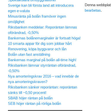
Denna webbplats
Sverige kan bli första land att introducera
bearbetas
.
egen e-valuta
Minusränta på bolån framöver ingen
omöjlighet
Riksbanken meddelar: Reporäntan lämnas
oförändrad, -0,50%
Bankernas bolånemarginaler är fortsatt höga!
10 smarta appar för dig som jobbar hårt
Renovering, köpa byggvaror och lån
Bolån utan fast anställning
Bankernas marginal på bolån all-time high!
Riksbanken lämnar styrräntan oförändrad,
-0,50%
Nya amorteringskrav 2016 – vad innebär de
nya amorteringskraven?
Riksbanken sänker reporäntan: reporäntan
sänks till −0,50 procent!
SBAB höjer räntan på bolån
SEB höjer räntan på rörliga bolån