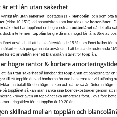
 är ett lån utan säkerhet
t vanligt
lån utan säkerhet
i bostaden (s.k
blancolån
) och som ofta ta
net
(cirka 10-15%) vid bostadsköp som inte täcks av
bottenlånet.
D
m säkerhet har topplånet en högre risk än
bottenlånet
då det ofta s
 dock inte termen
topplån
längre då man högst får låna
85%
av bos
 lånet används till att betala återstående 15 % som lånet kallas för t
an säkerhet och pengarna inte används till att betala de resterande 
net för ett
privatlån
eller ett
blancolån
istället för
topplån
.
ar högre räntor & kortare amorteringstide
r ett
lån utan säkerhet
så innebär det
topplånen
att bankerna tar en s
gar
till ett topplån än vad bankerna än vad bankerna tar vid utlåning a
älvklart ha betalt för den högre risken och därav så är räntorna högre 
re på topplånet så kan man sänka sina boendekostnader genom att s
nkerna kräver även att topplånet ska amorteras först, , dvs före bott
 amorteringstiden för ett topplån är 10-20 år.
gon skillnad mellan topplån och blancolån