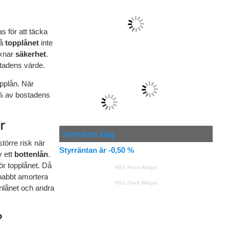
s för att täcka
å
topplånet
inte
aknar
säkerhet
.
tadens värde.
opplån. När
15% av bostadens
r
Styrränta idag
törre risk när
Styrräntan är -0,50 %
v ett
bottenlån
.
för topplånet. Då
RSS Feed Widget
nabbt amortera
RSS Feed Widget
enlånet och andra
?