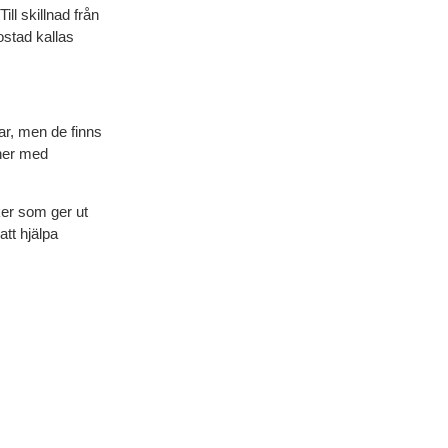
ill skillnad från
ostad kallas
gar, men de finns
oner med
ker som ger ut
tt hjälpa