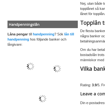
Nej, utan både t
topplånet så ka
lånet för topplå
Topplån t
Handpenningslån
De flesta banker
Låna pengar
till
handpenning
? Sök
lån till
några banker och
handpenning
hos följande banker och
betalningsanmär
långivare:
Om du har betal
bostadslån trots
människor med b
Vilka ban
Rate this item:
Rating:
3.9
/5. F
Leave a co
Din e-postadres