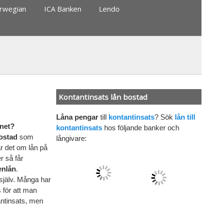
rwegian
ICA Banken
Lendo
Kontantinsats lån bostad
Låna pengar
till
kontantinsats
? Sök
lån till
ånet?
kontantinsats
hos följande banker och
bostad
som
långivare:
ar det om lån på
r så får
enlån
.
själv. Många har
 för att man
antinsats, men