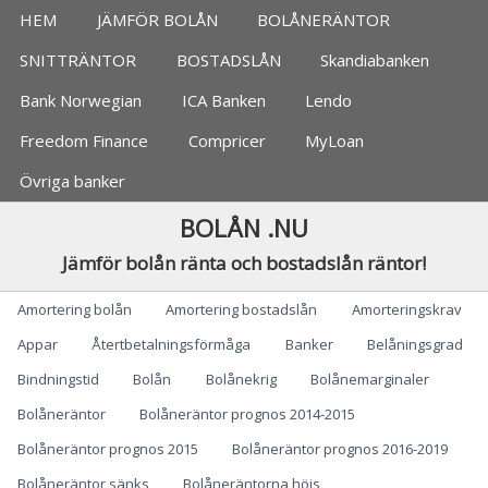
Jämför bolån, banker
HEM
JÄMFÖR BOLÅN
BOLÅNERÄNTOR
SNITTRÄNTOR
BOSTADSLÅN
Skandiabanken
Bank Norwegian
ICA Banken
Lendo
Freedom Finance
Compricer
MyLoan
Övriga banker
BOLÅN .NU
Jämför bolån ränta och bostadslån räntor!
Categories
Amortering bolån
Amortering bostadslån
Amorteringskrav
Appar
Återtbetalningsförmåga
Banker
Belåningsgrad
Bindningstid
Bolån
Bolånekrig
Bolånemarginaler
Bolåneräntor
Bolåneräntor prognos 2014-2015
Bolåneräntor prognos 2015
Bolåneräntor prognos 2016-2019
Bolåneräntor sänks
Bolåneräntorna höjs