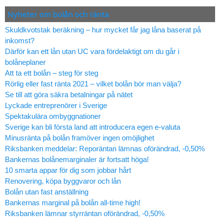
Nyheter om bolån och ränta
Skuldkvotstak beräkning – hur mycket får jag låna baserat på
inkomst?
Därför kan ett lån utan UC vara fördelaktigt om du går i
bolåneplaner
Att ta ett bolån – steg för steg
Rörlig eller fast ränta 2021 – vilket bolån bör man välja?
Se till att göra säkra betalningar på nätet
Lyckade entreprenörer i Sverige
Spektakulära ombyggnationer
Sverige kan bli första land att introducera egen e-valuta
Minusränta på bolån framöver ingen omöjlighet
Riksbanken meddelar: Reporäntan lämnas oförändrad, -0,50%
Bankernas bolånemarginaler är fortsatt höga!
10 smarta appar för dig som jobbar hårt
Renovering, köpa byggvaror och lån
Bolån utan fast anställning
Bankernas marginal på bolån all-time high!
Riksbanken lämnar styrräntan oförändrad, -0,50%