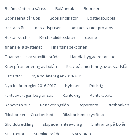
Bolåneräntorna sänks
Bolånetak
Bopriser
Bopriserna går upp
Boprisindikator
Bostadsbubbla
Bostadslån
Bostadspriser
Bostadsräntor prognos
Bostadsrätter
Bruttosoliditetskrav
casino
finansiella systemet
Finansinspektionen
Finanspolitiska stabilitetsrådet
Handla byggvaror online
Krav på amortering av bolån
Krav på amortering av bostadslån
Listräntor
Nya bolåneregler 2014-2015
Nya bolåneregler 2016-2017
Nyheter
Priskrig
ränteavdragen begränsas
Räntekrig
Ränterabatt
Renovera hus
Renoveringslån
Reporänta
Riksbanken
Riksbankens räntebesked
Riksbankens styrränta
Skuldutveckling
slopade ränteavdrag
Snittränta på bolån
Snitträntor
Stabilitetsrådet
Styrräntan