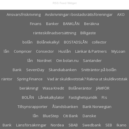
RSS Feed Widget
Ansvarsfriskrivning
Avskrivningar i bostadsrättsföreningar
AXO
Finans
Banker
BANKLÅN
Beräkna
ränteskillnadsersättning
Billigaste
bolån
Bolånekalkyl
BOSTADSLÅN
collector
lån
Compricer
Consector
Huslån
Länkar & Partners
MyLoan
lån
Nordnet
Om bolan.nu
Santander
Bank
SevenDay
Skandiabanken
Snitträntor på bolån
räntor
Spring Finance
Vad är skuldkvotstak? Räkna ut skuldkvotstak
beräkning!
Wasa Kredit
Bolåneräntor
JÄMFÖR
BOLÅN
Lånekalkylator
Fastighetsjuridik
FI:s
Tillsynsrapporter
Ålandsbanken
Bank Norwegian
lån
BlueStep
Citi Bank
Danske
Bank
Länsförsäkringar
Nordea
SBAB
Swedbank
SEB
Ikano