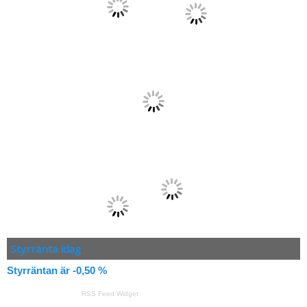
Styrränta idag
Styrräntan är -0,50 %
RSS Feed Widget