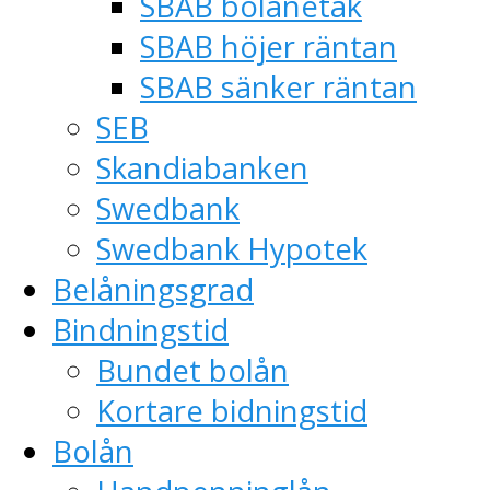
SBAB bolånetak
SBAB höjer räntan
SBAB sänker räntan
SEB
Skandiabanken
Swedbank
Swedbank Hypotek
Belåningsgrad
Bindningstid
Bundet bolån
Kortare bidningstid
Bolån