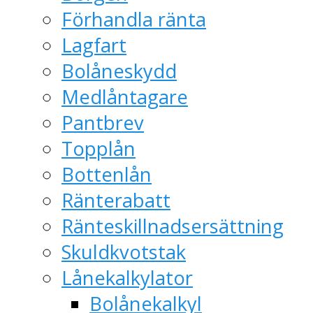
Förhandla ränta
Lagfart
Bolåneskydd
Medlåntagare
Pantbrev
Topplån
Bottenlån
Ränterabatt
Ränteskillnadsersättning
Skuldkvotstak
Lånekalkylator
Bolånekalkyl