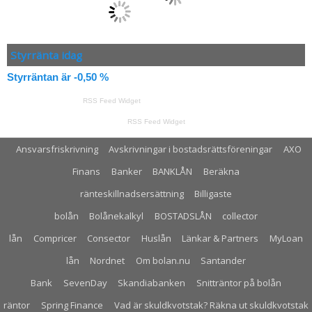
Styrränta idag
Styrräntan är -0,50 %
RSS Feed Widget
RSS Feed Widget
Ansvarsfriskrivning
Avskrivningar i bostadsrättsföreningar
AXO
Finans
Banker
BANKLÅN
Beräkna
ränteskillnadsersättning
Billigaste
bolån
Bolånekalkyl
BOSTADSLÅN
collector
lån
Compricer
Consector
Huslån
Länkar & Partners
MyLoan
lån
Nordnet
Om bolan.nu
Santander
Bank
SevenDay
Skandiabanken
Snitträntor på bolån
räntor
Spring Finance
Vad är skuldkvotstak? Räkna ut skuldkvotstak