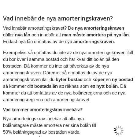
Vad innebär de nya amorteringskraven?
Vad innebär amorteringskravet? De
nya amorteringskraven
gäller
nya lån
och innebär att
man måste amortera på nya lån
.
Endast nya lån omfattas av de nya
amorteringskraven
.
Exempelvis så omfattas du inte av de nya amorteringskraven ifall
du bor kvar i samma bostad och har kvar ditt bolån på den
bostaden. Då kommer du inte att påverkas av de nya
amorteringskraven. Däremot så omfattas du av de nya
amorteringskraven ifall du
byter bostad
och
köper
en
ny bostad
så kommer ditt
bostadslån
att räknas som ett
nytt bolån
. Då
kommer du att omfattas av de nya bolånereglerna och de nya
amorteringsreglerna och amorteringskravet.
Vad kommer amorteringskrav innebära?
Nya amorteringskrav innebär att alla nya
bolånetagare måste amortera ner sina bolån till
50% belåningsgrad av bostaden värde.