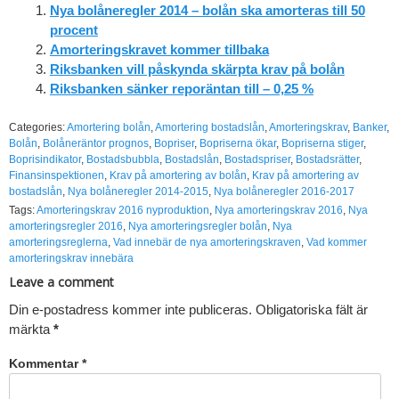
Nya bolåneregler 2014 – bolån ska amorteras till 50
procent
Amorteringskravet kommer tillbaka
Riksbanken vill påskynda skärpta krav på bolån
Riksbanken sänker reporäntan till – 0,25 %
Categories:
Amortering bolån
,
Amortering bostadslån
,
Amorteringskrav
,
Banker
,
Bolån
,
Bolåneräntor prognos
,
Bopriser
,
Bopriserna ökar
,
Bopriserna stiger
,
Boprisindikator
,
Bostadsbubbla
,
Bostadslån
,
Bostadspriser
,
Bostadsrätter
,
Finansinspektionen
,
Krav på amortering av bolån
,
Krav på amortering av
bostadslån
,
Nya bolåneregler 2014-2015
,
Nya bolåneregler 2016-2017
Tags:
Amorteringskrav 2016 nyproduktion
,
Nya amorteringskrav 2016
,
Nya
amorteringsregler 2016
,
Nya amorteringsregler bolån
,
Nya
amorteringsreglerna
,
Vad innebär de nya amorteringskraven
,
Vad kommer
amorteringskrav innebära
Leave a comment
Din e-postadress kommer inte publiceras.
Obligatoriska fält är
märkta
*
Kommentar
*