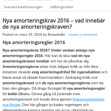
Svenska Bankföreningen
Utlåningsräntor
Nya amorteringskrav 2016 – vad innebär
de nya amorteringskraven?
Posted on
mars 19, 2016
by
Bostadslån
Leave a comment
Nya amorteringsregler 2016
Nya amorteringskrav 2016? Under veckan antogs nya
amorteringsregler 2016.
Här kan du läsa
vad de nya
amorteringskraven innebär
och hur de påverkar dig.
Amorteringsreglerna
antas trots tidigare kritik av från flera
instanser rörande
evig amorteringsfrihet för nyproduktion
och
bland annat så riktade Kammarrätten i Jönköping kritik mot
amorteringskravet
och
de nya amorteringsreglerna
som las
fram den gången. Då drogs förslaget till
nya amorteringsregler
för
bolån
tillbaka. Denna gång så justerade man
amorteringskravet och kunde driva igenom
finansinspektionens
nya förslag
. Den här gången lyckades regeringen och
allianspartierna komma överens om en ny utformning av