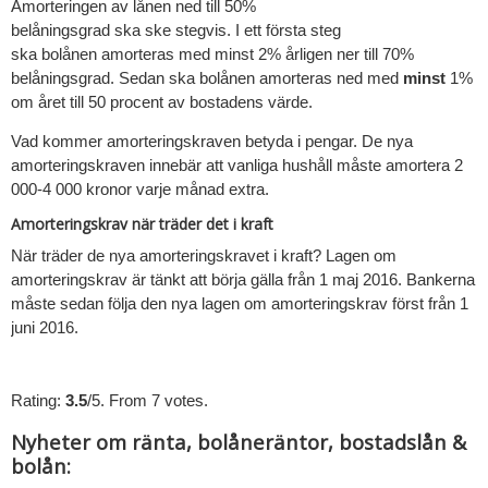
Amorteringen av lånen ned till 50%
belåningsgrad ska ske stegvis. I ett första steg
ska bolånen amorteras med minst 2% årligen ner till 70%
belåningsgrad. Sedan ska bolånen amorteras ned med
minst
1%
om året till 50 procent av bostadens värde.
Vad kommer amorteringskraven betyda i pengar. De nya
amorteringskraven innebär att vanliga hushåll måste amortera 2
000-4 000 kronor varje månad extra.
Amorteringskrav när träder det i kraft
När träder de nya amorteringskravet i kraft? Lagen om
amorteringskrav är tänkt att börja gälla från 1 maj 2016. Bankerna
måste sedan följa den nya lagen om amorteringskrav först från 1
juni 2016.
Rate this item:
Submit Rating
Rating:
3.5
/5. From 7 votes.
Nyheter om ränta, bolåneräntor, bostadslån &
bolån: