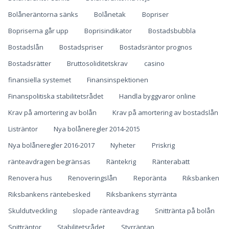
Bolåneräntorna sänks
Bolånetak
Bopriser
Bopriserna går upp
Boprisindikator
Bostadsbubbla
Bostadslån
Bostadspriser
Bostadsräntor prognos
Bostadsrätter
Bruttosoliditetskrav
casino
finansiella systemet
Finansinspektionen
Finanspolitiska stabilitetsrådet
Handla byggvaror online
Krav på amortering av bolån
Krav på amortering av bostadslån
Listräntor
Nya bolåneregler 2014-2015
Nya bolåneregler 2016-2017
Nyheter
Priskrig
ränteavdragen begränsas
Räntekrig
Ränterabatt
Renovera hus
Renoveringslån
Reporänta
Riksbanken
Riksbankens räntebesked
Riksbankens styrränta
Skuldutveckling
slopade ränteavdrag
Snittränta på bolån
Snitträntor
Stabilitetsrådet
Styrräntan