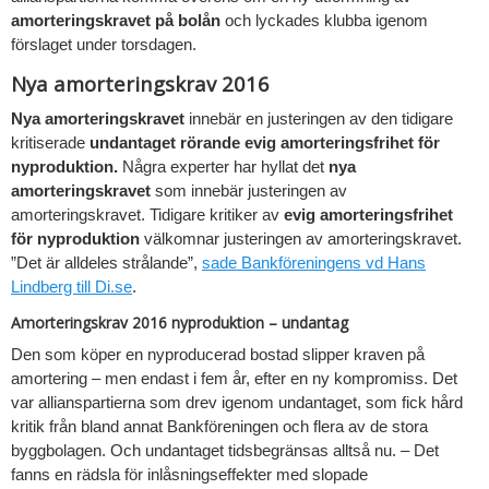
amorteringskravet
på bolån
och lyckades klubba igenom
förslaget under torsdagen.
Nya amorteringskrav 2016
Nya amorteringskravet
innebär en justeringen av den tidigare
kritiserade
undantaget rörande evig amorteringsfrihet för
nyproduktion.
Några experter har hyllat det
nya
amorteringskravet
som innebär justeringen av
amorteringskravet. Tidigare kritiker av
evig amorteringsfrihet
för nyproduktion
välkomnar justeringen av amorteringskravet.
”Det är alldeles strålande”,
sade Bankföreningens vd Hans
Lindberg till Di.se
.
Amorteringskrav 2016 nyproduktion – undantag
Den som köper en nyproducerad bostad slipper kraven på
amortering – men endast i fem år, efter en ny kompromiss. Det
var allianspartierna som drev igenom undantaget, som fick hård
kritik från bland annat Bankföreningen och flera av de stora
byggbolagen. Och undantaget tidsbegränsas alltså nu. – Det
fanns en rädsla för inlåsningseffekter med slopade