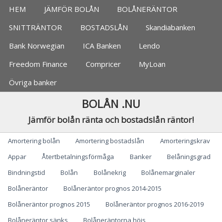
Jämför bolån, banker
HEM
JÄMFÖR BOLÅN
BOLÅNERÄNTOR
SNITTRÄNTOR
BOSTADSLÅN
Skandiabanken
Bank Norwegian
ICA Banken
Lendo
Freedom Finance
Compricer
MyLoan
Övriga banker
BOLÅN .NU
Jämför bolån ränta och bostadslån räntor!
Categories
Amortering bolån
Amortering bostadslån
Amorteringskrav
Appar
Återtbetalningsförmåga
Banker
Belåningsgrad
Bindningstid
Bolån
Bolånekrig
Bolånemarginaler
Bolåneräntor
Bolåneräntor prognos 2014-2015
Bolåneräntor prognos 2015
Bolåneräntor prognos 2016-2019
Bolåneräntor sänks
Bolåneräntorna höjs