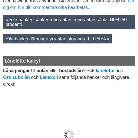
Denna webbplats använder Akismet för att minska skräppost.
Lär
dig om hur din kommentarsdata bearbetas
.
«
Riksbanken sänker reporäntan: reporäntan sänks till −0,50
procent!
Riksbanken lämnar styrräntan oförändrad, -0,50%
»
Lånelöfte kalkyl
Låna pengar
till
bolån
eller
bostadslån
? Sök
lånelöfte
hos
Ordna bolån
och
Lånekoll
samt följande banker och långivare
direkt: